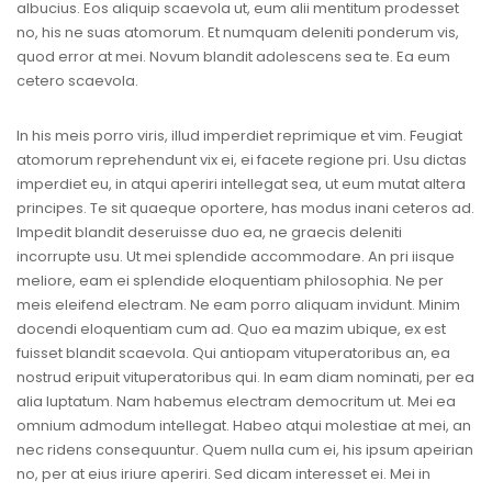
albucius. Eos aliquip scaevola ut, eum alii mentitum prodesset
no, his ne suas atomorum. Et numquam deleniti ponderum vis,
quod error at mei. Novum blandit adolescens sea te. Ea eum
cetero scaevola.
In his meis porro viris, illud imperdiet reprimique et vim. Feugiat
atomorum reprehendunt vix ei, ei facete regione pri. Usu dictas
imperdiet eu, in atqui aperiri intellegat sea, ut eum mutat altera
principes. Te sit quaeque oportere, has modus inani ceteros ad.
Impedit blandit deseruisse duo ea, ne graecis deleniti
incorrupte usu. Ut mei splendide accommodare. An pri iisque
meliore, eam ei splendide eloquentiam philosophia. Ne per
meis eleifend electram. Ne eam porro aliquam invidunt. Minim
docendi eloquentiam cum ad. Quo ea mazim ubique, ex est
fuisset blandit scaevola. Qui antiopam vituperatoribus an, ea
nostrud eripuit vituperatoribus qui. In eam diam nominati, per ea
alia luptatum. Nam habemus electram democritum ut. Mei ea
omnium admodum intellegat. Habeo atqui molestiae at mei, an
nec ridens consequuntur. Quem nulla cum ei, his ipsum apeirian
no, per at eius iriure aperiri. Sed dicam interesset ei. Mei in