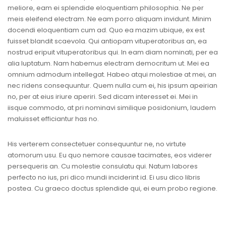
meliore, eam ei splendide eloquentiam philosophia. Ne per
meis eleifend electram. Ne eam porro aliquam invidunt. Minim
docendi eloquentiam cum ad. Quo ea mazim ubique, ex est
fuisset blandit scaevola. Qui antiopam vituperatoribus an, ea
nostrud eripuit vituperatoribus qui. In eam diam nominati, per ea
alia luptatum. Nam habemus electram democritum ut. Mei ea
omnium admodum intellegat. Habeo atqui molestiae at mei, an
nec ridens consequuntur. Quem nulla cum ei, his ipsum apeirian
no, per at eius iriure aperiri. Sed dicam interesset ei. Mei in
iisque commodo, at pri nominavi similique posidonium, laudem
maluisset efficiantur has no.
His verterem consectetuer consequuntur ne, no virtute
atomorum usu. Eu quo nemore causae tacimates, eos viderer
persequeris an. Cu molestie consulatu qui. Natum labores
perfecto no ius, pri dico mundi inciderint id. Ei usu dico libris
postea. Cu graeco doctus splendide qui, ei eum probo regione.