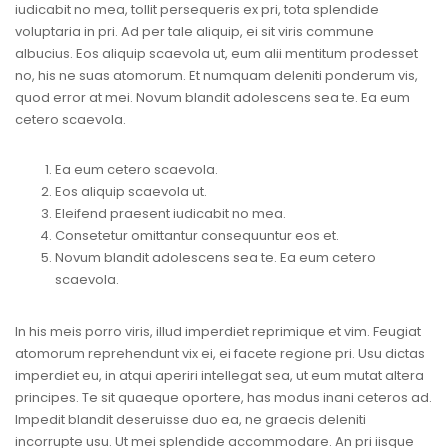
iudicabit no mea, tollit persequeris ex pri, tota splendide
voluptaria in pri. Ad per tale aliquip, ei sit viris commune
albucius. Eos aliquip scaevola ut, eum alii mentitum prodesset
no, his ne suas atomorum. Et numquam deleniti ponderum vis,
quod error at mei. Novum blandit adolescens sea te. Ea eum
cetero scaevola.
Ea eum cetero scaevola.
Eos aliquip scaevola ut.
Eleifend praesent iudicabit no mea.
Consetetur omittantur consequuntur eos et.
Novum blandit adolescens sea te. Ea eum cetero
scaevola.
In his meis porro viris, illud imperdiet reprimique et vim. Feugiat
atomorum reprehendunt vix ei, ei facete regione pri. Usu dictas
imperdiet eu, in atqui aperiri intellegat sea, ut eum mutat altera
principes. Te sit quaeque oportere, has modus inani ceteros ad.
Impedit blandit deseruisse duo ea, ne graecis deleniti
incorrupte usu. Ut mei splendide accommodare. An pri iisque