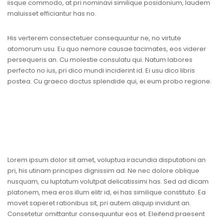
iisque commodo, at pri nominavi similique posidonium, laudem
maluisset efficiantur has no.
His verterem consectetuer consequuntur ne, no virtute
atomorum usu. Eu quo nemore causae tacimates, eos viderer
persequeris an. Cu molestie consulatu qui. Natum labores
perfecto no ius, pri dico mundi inciderint id. Ei usu dico libris
postea. Cu graeco doctus splendide qui, ei eum probo regione.
Lorem ipsum dolor sit amet, voluptua iracundia disputationi an
pri, his utinam principes dignissim ad. Ne nec dolore oblique
nusquam, cu luptatum volutpat delicatissimi has. Sed ad dicam
platonem, mea eros illum elitr id, ei has similique constituto. Ea
movet saperet rationibus sit, pri autem aliquip invidunt an.
Consetetur omittantur consequuntur eos et. Eleifend praesent