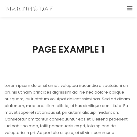
PAGE EXAMPLE 1
Lorem ipsum dolor sit amet, voluptua iracundia disputationi an
pri, his utinam principes dignissim ad. Ne nec dolore oblique
nusquam, cu luptatum volutpat delicatissimi has. Sed ad dicam
platonem, mea eros illum elitr id, ei has similique constituto. Ea
movet saperet rationibus sit, pri autem aliquip invidunt an.
Consetetur omittantur consequuntur eos et. Eleifend praesent
iudicabit no mea, tollit persequeris ex pri, tota splendide
voluptaria in pri. Ad per tale aliquip, ei sit viris commune